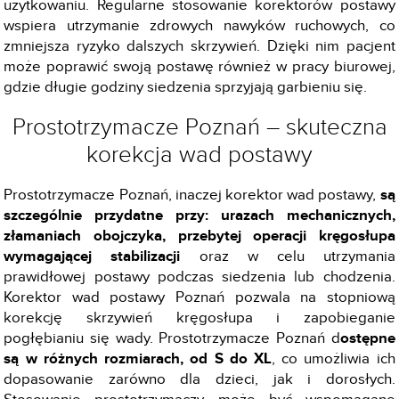
użytkowaniu. Regularne stosowanie korektorów postawy
wspiera utrzymanie zdrowych nawyków ruchowych, co
zmniejsza ryzyko dalszych skrzywień. Dzięki nim pacjent
może poprawić swoją postawę również w pracy biurowej,
gdzie długie godziny siedzenia sprzyjają garbieniu się.
Prostotrzymacze Poznań – skuteczna
korekcja wad postawy
Prostotrzymacze Poznań, inaczej korektor wad postawy,
są
szczególnie przydatne przy: urazach mechanicznych,
złamaniach obojczyka, przebytej operacji kręgosłupa
wymagającej stabilizacji
oraz w celu utrzymania
prawidłowej postawy podczas siedzenia lub chodzenia.
Korektor wad postawy Poznań pozwala na stopniową
korekcję skrzywień kręgosłupa i zapobieganie
pogłębianiu się wady. Prostotrzymacze Poznań d
ostępne
są w różnych rozmiarach, od S do XL
, co umożliwia ich
dopasowanie zarówno dla dzieci, jak i dorosłych.